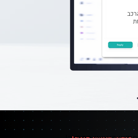
הרכב
ת