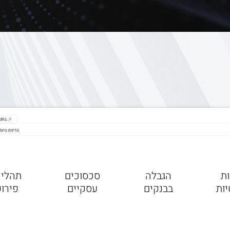
 שלכם.
 עדכון:
ת
הגבלה
סכסוכים
תהליכ
ות
בבנקים
עסקיים
פירו