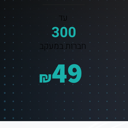
עד
300
חברות במעקב
49
₪