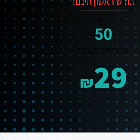
חודש ראשון במתנה!
חודש ראשון חינם!
עד
50
חברות במעקב
29
₪